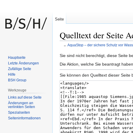
Seite
Quelltext der Seite 
←
AquaStop – der sichere Schutz vor Was
Zur
Zur
Sie sind nicht berechtigt, diese Seite 
Hauptseite
Navigation
Suche
Letzte Änderungen
Die Aktion, welche Sie beantragt haben
springen
springen
Zufällige Seite
Hilfe
Sie können den Quelltext dieser Seite 
BSH Group
Werkzeuge
Links auf diese Seite
Änderungen an
verlinkten Seiten
Spezialseiten
Seiten­informationen