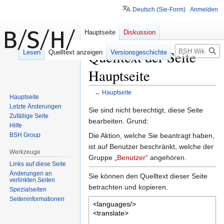
Deutsch (Sie-Form)
Anmelden
Hauptseite
Diskussion
Suche
Quelltext der Seite
Lesen
Quelltext anzeigen
Versionsgeschichte
Hauptseite
←
Hauptseite
Hauptseite
Letzte Änderungen
Zur
Zur
Sie sind nicht berechtigt, diese Seite
Zufällige Seite
Navigation
Suche
bearbeiten. Grund:
Hilfe
springen
springen
Die Aktion, welche Sie beantragt haben,
BSH Group
ist auf Benutzer beschränkt, welche der
Werkzeuge
Gruppe „
Benutzer
“ angehören.
Links auf diese Seite
Änderungen an
Sie können den Quelltext dieser Seite
verlinkten Seiten
betrachten und kopieren.
Spezialseiten
Seiten­informationen