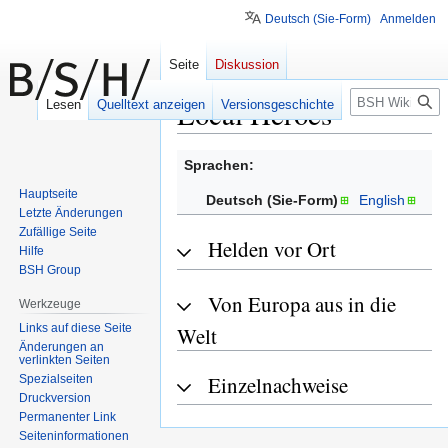
Deutsch (Sie-Form)
Anmelden
Seite
Diskussion
Suche
Local Heroes
Lesen
Quelltext anzeigen
Versionsgeschichte
Zur
Zur
Sprachen:
Navigation
Suche
Hauptseite
Deutsch (Sie-Form)
English
springen
springen
Letzte Änderungen
Zufällige Seite
Helden vor Ort
Hilfe
BSH Group
Von Europa aus in die
Werkzeuge
Links auf diese Seite
Welt
Änderungen an
verlinkten Seiten
Einzelnachweise
Spezialseiten
Druckversion
Permanenter Link
Seiten­informationen