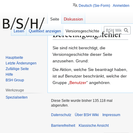
Deutsch (Sie-Form)
Anmelden
Seite
Diskussion
Suche
Berechtigungsfehler
Lesen
Quelltext anzeigen
Versionsgeschichte
Zur
Zur
Sie sind nicht berechtigt, die
Navigation
Suche
Versionsgeschichte dieser Seite
Hauptseite
springen
springen
anzusehen. Grund:
Letzte Änderungen
Zufällige Seite
Die Aktion, welche Sie beantragt haben,
Hilfe
ist auf Benutzer beschränkt, welche der
BSH Group
Gruppe „
Benutzer
“ angehören.
Werkzeuge
Spezialseiten
Diese Seite wurde bisher 135.118 mal
abgerufen.
Datenschutz
Über BSH Wiki
Impressum
Barrierefreiheit
Klassische Ansicht