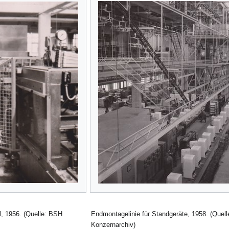
, 1956. (Quelle: BSH
Endmontagelinie für Standgeräte, 1958. (Quel
Konzernarchiv)