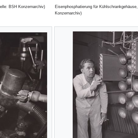
Quelle: BSH Konzernarchiv)
Eisenphosphatierung für Kühlschrankgehäuse,
Konzernarchiv)