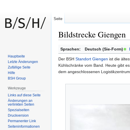
Seite
Bildstrecke Giengen
Zur
Zur
Sprachen:
Deutsch (Sie-Form)
Navigation
Suche
Hauptseite
Der BSH
Standort Giengen
ist die ält
springen
springen
Letzte Änderungen
Kühlschränke vom Band. Heute gibt es 
Zufällige Seite
dem angeschlossenen Logistikzentrum i
Hilfe
BSH Group
Werkzeuge
Links auf diese Seite
Änderungen an
verlinkten Seiten
Spezialseiten
Druckversion
Permanenter Link
Seiten­informationen