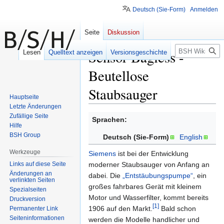
Deutsch (Sie-Form)
Anmelden
Seite
Diskussion
Suche
Sensor Bagless -
Lesen
Quelltext anzeigen
Versionsgeschichte
Beutellose
Staubsauger
Hauptseite
Letzte Änderungen
Zufällige Seite
Zur
Zur
Sprachen:
Hilfe
Navigation
Suche
BSH Group
Deutsch (Sie-Form)
English
springen
springen
Werkzeuge
Siemens
ist bei der Entwicklung
Links auf diese Seite
moderner Staubsauger von Anfang an
Änderungen an
dabei. Die
„Entstäubungspumpe“
, ein
verlinkten Seiten
großes fahrbares Gerät mit kleinem
Spezialseiten
Motor und Wasserfilter, kommt bereits
Druckversion
[1]
1906 auf den Markt.
Bald schon
Permanenter Link
Seiten­informationen
werden die Modelle handlicher und