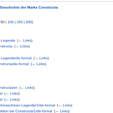
 Geschichte der Marke Constructa
:
|
50
|
100
|
250
|
500
)
n-Legende
‎
(
← Links
)
nstructa
‎
(
← Links
)
-Legende/de-formal
‎
(
← Links
)
structa/de-formal
‎
(
← Links
)
structa/en
‎
(
← Links
)
al
‎
(
← Links
)
al
‎
(
← Links
)
aschmaschinen-Legende/1/de-formal
‎
(
← Links
)
tion bei Constructa/1/de-formal
‎
(
← Links
)