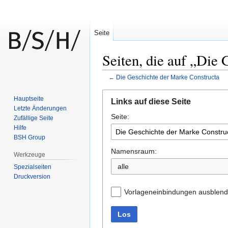
Seite
Seiten, die auf „Die
←
Die Geschichte der Marke Constructa
Zur
Zur
Hauptseite
Links auf diese Seite
Navigation
Suche
Letzte Änderungen
Seite:
springen
springen
Zufällige Seite
Hilfe
BSH Group
Namensraum:
Werkzeuge
alle
Spezialseiten
Druckversion
Vorlageneinbindungen ausblen
Los