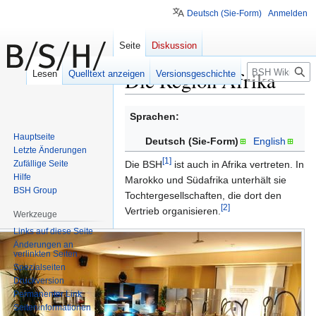
Deutsch (Sie-Form)
Anmelden
Seite
Diskussion
Suche
Die Region Afrika
Lesen
Quelltext anzeigen
Versionsgeschichte
Zur
Zur
Sprachen:
Navigation
Suche
Hauptseite
Deutsch (Sie-Form)
English
springen
springen
Letzte Änderungen
[1]
Zufällige Seite
Die BSH
ist auch in Afrika vertreten. In
Hilfe
Marokko und Südafrika unterhält sie
BSH Group
Tochtergesellschaften, die dort den
[2]
Vertrieb organisieren.
Werkzeuge
Links auf diese Seite
Die
Änderungen an
BSH
verlinkten Seiten
Home
Spezialseiten
Druckversion
Appliances
Permanenter Link
Ltd.
Seiten­informationen
in