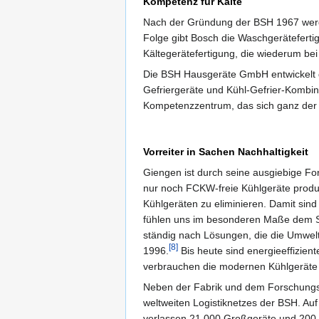
Kompetenz für Kälte
Nach der Gründung der BSH 1967 werden
Folge gibt Bosch die Waschgerätefert
Kältegerätefertigung, die wiederum bei
Die BSH Hausgeräte GmbH entwickelt 
Gefriergeräte und Kühl-Gefrier-Kombina
Kompetenzzentrum, das sich ganz der 
Vorreiter in Sachen Nachhaltigkeit
Giengen ist durch seine ausgiebige For
nur noch FCKW-freie Kühlgeräte produz
Kühlgeräten zu eliminieren. Damit sind
fühlen uns im besonderen Maße dem Sc
ständig nach Lösungen, die die Umwelt 
[8]
1996.
Bis heute sind energieeffizien
verbrauchen die modernen Kühlgeräte
Neben der Fabrik und dem Forschungsz
weltweiten Logistiknetzes der BSH. Auf
verlassen 21.000 Großgeräte und 200