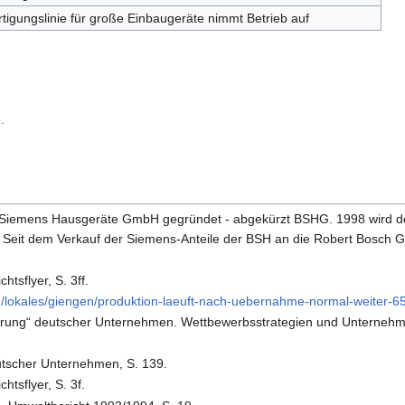
rtigungslinie für große Einbaugeräte nimmt Betrieb auf
.
h-Siemens Hausgeräte GmbH gegründet - abgekürzt BSHG. 1998 wird 
. Seit dem Verkauf der Siemens-Anteile der BSH an die Robert Bos
tsflyer, S. 3ff.
/lokales/giengen/produktion-laeuft-nach-uebernahme-normal-weiter-6
erung“ deutscher Unternehmen. Wettbewerbsstrategien und Unternehme
eutscher Unternehmen, S. 139.
tsflyer, S. 3f.