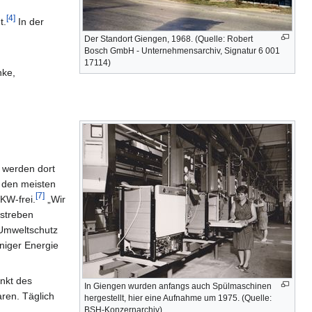
[4]
t.
In der
Der Standort Giengen, 1968. (Quelle: Robert
Bosch GmbH - Unternehmensarchiv, Signatur 6 001
17114)
nke,
3 werden dort
n den meisten
[7]
KW-frei.
„Wir
 streben
 Umweltschutz
niger Energie
nkt des
In Giengen wurden anfangs auch Spülmaschinen
aren. Täglich
hergestellt, hier eine Aufnahme um 1975. (Quelle:
BSH-Konzernarchiv)