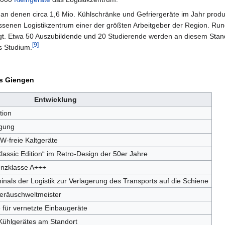
 an denen circa 1,6 Mio. Kühlschränke und Gefriergeräte im Jahr produ
ssenen Logistikzentrum einer der größten Arbeitgeber der Region. Ru
ftigt. Etwa 50 Auszubildende und 20 Studierende werden an diesem Stan
[9]
s Studium.
us Giengen
Entwicklung
tion
igung
-freie Kaltgeräte
lassic Edition“ im Retro-Design der 50er Jahre
ienzklasse A+++
nals der Logistik zur Verlagerung des Transports auf die Schiene
Geräuschweltmeister
e für vernetzte Einbaugeräte
 Kühlgerätes am Standort