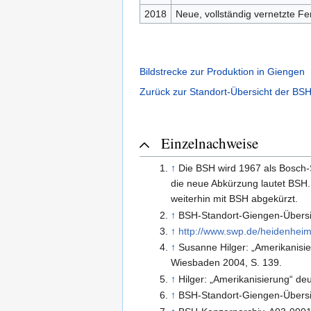
2018
Neue, vollständig vernetzte Fe
Bildstrecke zur Produktion in Giengen
Zurück zur Standort-Übersicht der BSH
Einzelnachweise
↑
Die BSH wird 1967 als Bosc
die neue Abkürzung lautet BSH
weiterhin mit BSH abgekürzt.
↑
BSH-Standort-Giengen-Übersich
↑
http://www.swp.de/heidenheim
↑
Susanne Hilger: „Amerikanisi
Wiesbaden 2004, S. 139.
↑
Hilger: „Amerikanisierung“ d
↑
BSH-Standort-Giengen-Übersich