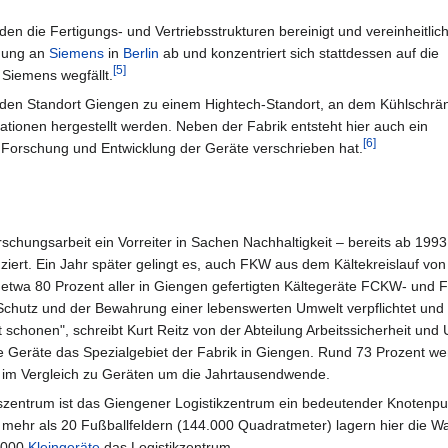
 die Fertigungs- und Vertriebsstrukturen bereinigt und vereinheitlich
igung an
Siemens
in
Berlin
ab und konzentriert sich stattdessen auf die
[5]
 Siemens wegfällt.
den Standort Giengen zu einem Hightech-Standort, an dem Kühlschrä
tionen hergestellt werden. Neben der Fabrik entsteht hier auch ein
[6]
Forschung und Entwicklung der Geräte verschrieben hat.
schungsarbeit ein Vorreiter in Sachen Nachhaltigkeit – bereits ab 199
iert. Ein Jahr später gelingt es, auch FKW aus dem Kältekreislauf vo
 etwa 80 Prozent aller in Giengen gefertigten Kältegeräte FCKW- und F
hutz und der Bewahrung einer lebenswerten Umwelt verpflichtet und
schonen", schreibt Kurt Reitz von der Abteilung Arbeitssicherheit und
te Geräte das Spezialgebiet der Fabrik in Giengen. Rund 73 Prozent we
 im Vergleich zu Geräten um die Jahrtausendwende.
entrum ist das Giengener Logistikzentrum ein bedeutender Knotenpu
 mehr als 20 Fußballfeldern (144.000 Quadratmeter) lagern hier die W
.000
Kleingeräte
das Logistikzentrum.