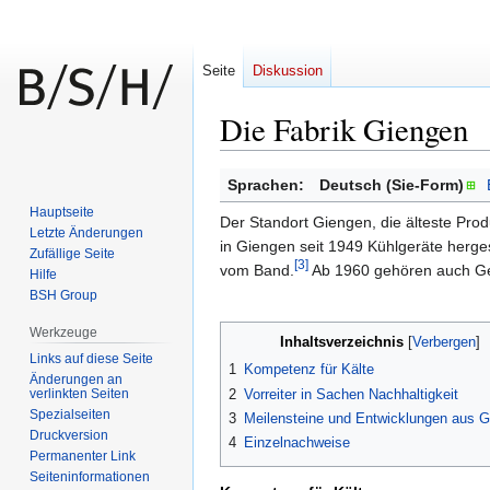
Seite
Diskussion
Die Fabrik Giengen
Zur
Zur
Sprachen:
Deutsch (Sie-Form)
Navigation
Suche
Hauptseite
Der Standort Giengen, die älteste Prod
springen
springen
Letzte Änderungen
in Giengen seit 1949 Kühlgeräte hergest
Zufällige Seite
[3]
vom Band.
Ab 1960 gehören auch Gef
Hilfe
BSH Group
Werkzeuge
Inhaltsverzeichnis
Links auf diese Seite
1
Kompetenz für Kälte
Änderungen an
verlinkten Seiten
2
Vorreiter in Sachen Nachhaltigkeit
Spezialseiten
3
Meilensteine und Entwicklungen aus 
Druckversion
4
Einzelnachweise
Permanenter Link
Seiten­informationen