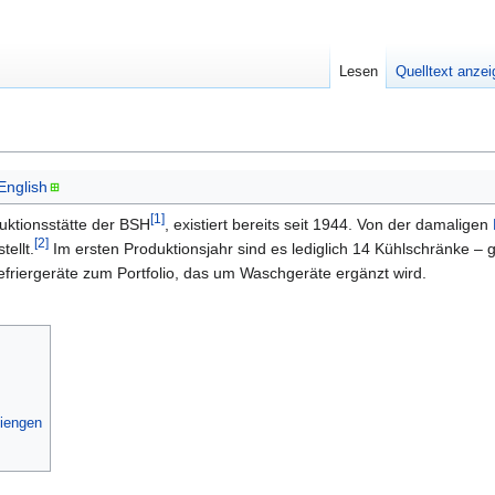
Lesen
Quelltext anze
English
[1]
uktionsstätte der BSH
, existiert bereits seit 1944. Von der damaligen
[2]
ellt.
Im ersten Produktionsjahr sind es lediglich 14 Kühlschränke – g
riergeräte zum Portfolio, das um Waschgeräte ergänzt wird.
Giengen